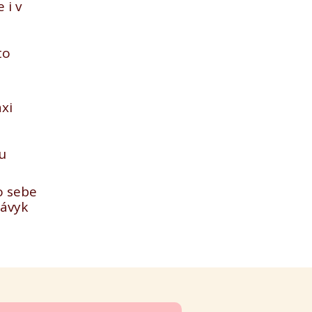
 i v
to
axi
u
o sebe
návyk