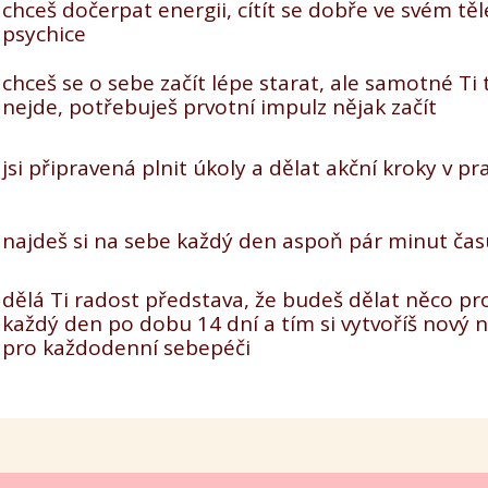
chceš dočerpat energii, cítít se dobře ve svém těle
psychice
chceš se o sebe začít lépe starat, ale samotné Ti 
nejde, potřebuješ prvotní impulz nějak začít
jsi připravená plnit úkoly a dělat akční kroky v pr
najdeš si na sebe každý den aspoň pár minut čas
dělá Ti radost představa, že budeš dělat něco pr
každý den po dobu 14 dní a tím si vytvoříš nový 
pro každodenní sebepéči