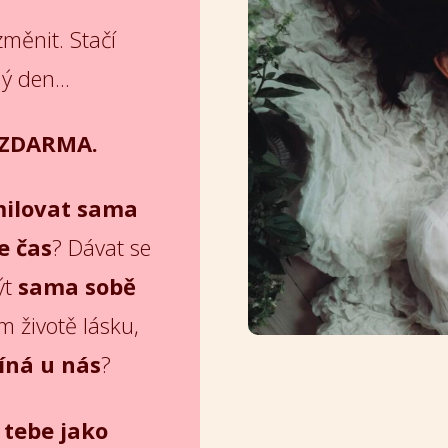
měnit. Stačí
ý den...
ZDARMA.
ilovat sama
e čas
? Dávat se
ýt
sama sobě
ém životě lásku,
íná u nás
?
 tebe jako