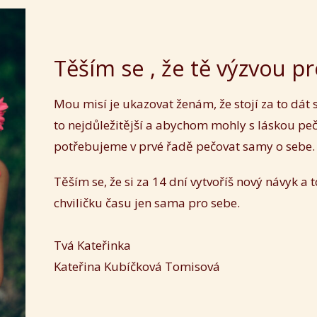
Těším se , že tě výzvou p
Mou misí je ukazovat ženám, že stojí za to dát
to nejdůležitější a abychom mohly s láskou pečo
potřebujeme v prvé řadě pečovat samy o sebe
Těším se, že si za 14 dní vytvoříš nový návyk a 
chviličku času jen sama pro sebe.
Tvá Kateřinka
Kateřina Kubíčková Tomisová