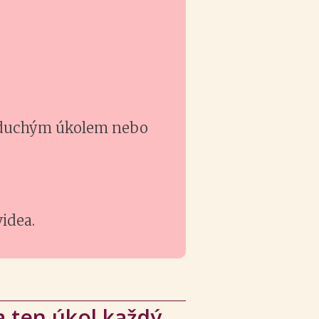
noduchým úkolem nebo
videa.
 a ten úkol každý