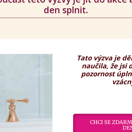
den splnit.
Tato výzva je dě
naučila, že jsi 
pozornost úpln
vzácný
CHCI SE ZDARM
DE