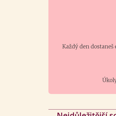
Každý den dostaneš 
Úkoly
Nejdůležitější s