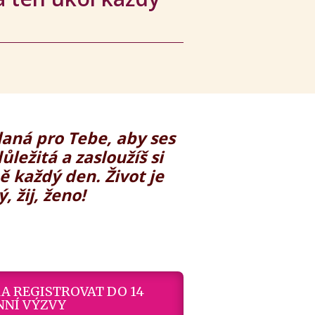
laná pro Tebe, aby ses
důležitá a zasloužíš si
ě každý den. Život je
, žij, ženo!
A REGISTROVAT DO 14
NNÍ VÝZVY