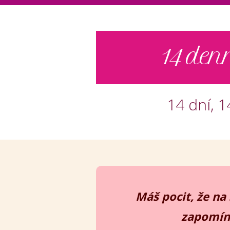
14 den
14 dní, 
Máš pocit, že na
zapomín