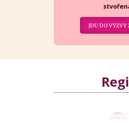
stvořen
JDU DO VÝZVY
Regi