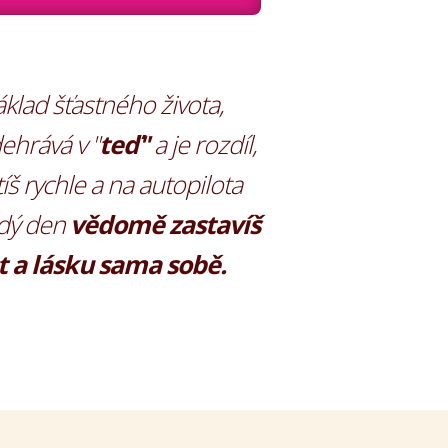
áklad šťastného života,
ehrává v "
teď"
a je rozdíl,
š rychle a na autopilota
dý den
vědomě zastavíš
t a lásku sama sobě.