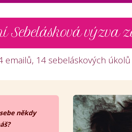
ní Sebelásková výzva
14 emailů, 14 sebeláskových úkolů
 sebe někdy
áš?