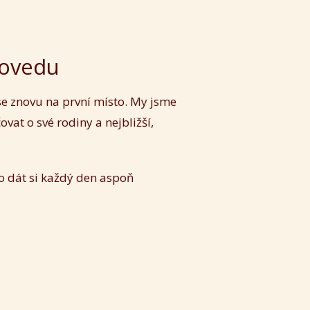
rovedu
 se znovu na první místo. My jsme
vat o své rodiny a nejbližší,
.
to dát si každý den aspoň