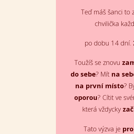
Teď máš šanci to z
chvilička každ
po dobu 14 dní.
Toužíš se znovu
zam
do sebe
? Mít
na seb
na první místo
? B
oporou
? Cítit ve sv
která vždycky
zač
Tato výzva je
pro