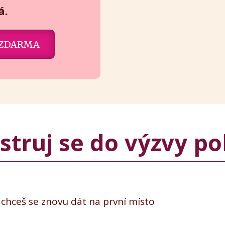
á.
 ZDARMA
struj se do výzvy p
chceš se znovu dát na první místo