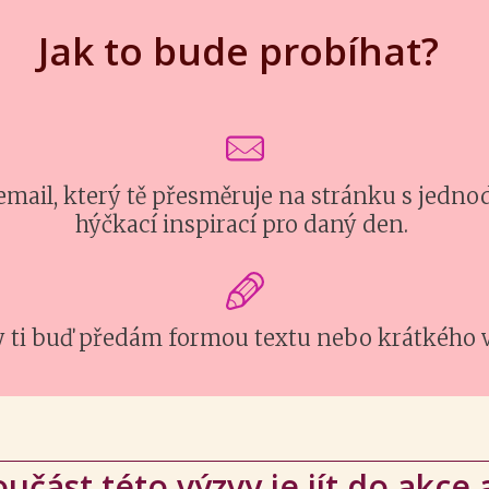
Jak to bude probíhat?
email, který tě přesměruje na stránku s jed
hýčkací inspirací pro daný den.
 ti buď předám formou textu nebo krátkého 
oučást této výzvy je jít do akce